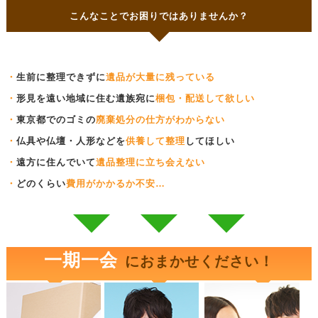
こんなことでお困りではありませんか？
・
生前に整理できずに
遺品が大量に残っている
・
形見を遠い地域に住む遺族宛に
梱包・配送して欲しい
・
東京都でのゴミの
廃棄処分の仕方がわからない
・
仏具や仏壇・人形などを
供養して整理
してほしい
・
遠方に住んでいて
遺品整理に立ち会えない
・
どのくらい
費用がかかるか不安…
一期一会
におまかせください！