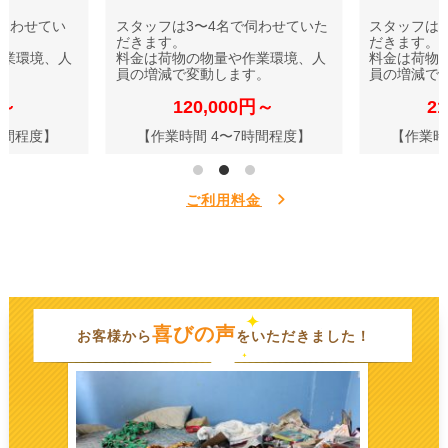
伺わせてい
スタッフは3〜4名で伺わせていた
スタッフは
だきます。
だきます。
作業環境、人
料金は荷物の物量や作業環境、人
料金は荷物
す。
員の増減で変動します。
員の増減で
円～
120,000円～
2
時間程度】
【作業時間 4〜7時間程度】
【作業時
ご利用料金
喜びの声
お客様から
をいただきました！