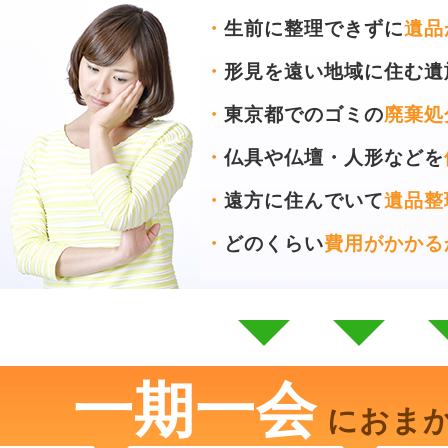
・
生前に整理できずに
遺品
・
形見を遠い地域に住む遺
・
東京都でのゴミの
廃棄処
・
仏具や仏壇・人形などを
・
遠方に住んでいて
遺品整
・
どのくらい
費用がかかる
一期一会
におま