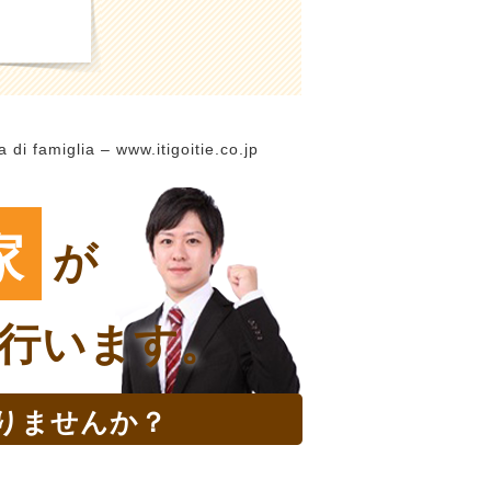
di famiglia – www.itigoitie.co.jp
家
が
行います。
りませんか？