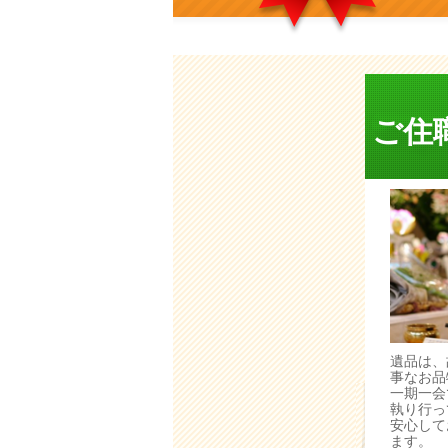
ご住
遺品は、
事なお品
一期一会
執り行っ
安心して
ます。