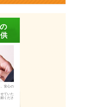
の
供
う、安心の
。
させていた
依頼くださ