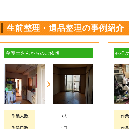
生前整理・遺品整理の事例紹介
弁護士さんからのご依頼
妹様
作業人数
3人
作
作業日数
1日
作