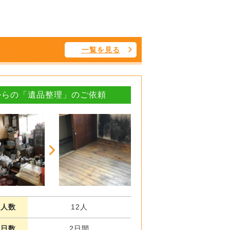
一覧を見る
からの「遺品整理」のご依頼
業人数
12人
業日数
2日間