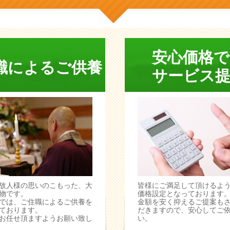
安心価格で
職によるご供養
サービス提
故人様の思いのこもった、大
皆様にご満足して頂けるよ
物です。
価格設定となっております
では、ご住職によるご供養を
金額を安く抑えるご提案も
ております。
だきますので、安心してご
お任せ頂ますようお願い致し
い。