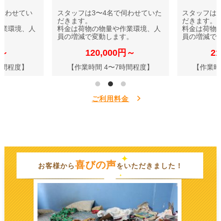
伺わせてい
スタッフは3〜4名で伺わせていた
スタッフは
だきます。
だきます。
作業環境、人
料金は荷物の物量や作業環境、人
料金は荷物
す。
員の増減で変動します。
員の増減で
円～
120,000円～
2
時間程度】
【作業時間 4〜7時間程度】
【作業時
ご利用料金
喜びの声
お客様から
をいただきました！