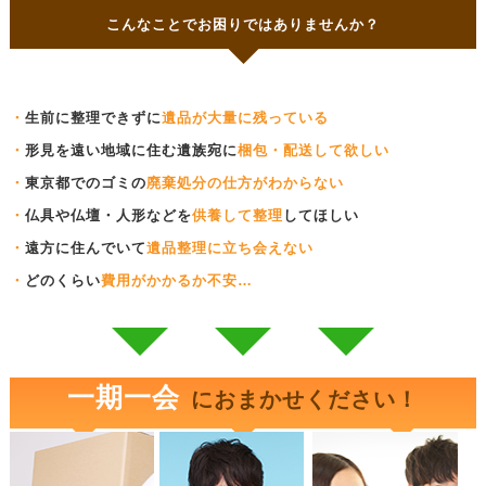
こんなことでお困りではありませんか？
・
生前に整理できずに
遺品が大量に残っている
・
形見を遠い地域に住む遺族宛に
梱包・配送して欲しい
・
東京都でのゴミの
廃棄処分の仕方がわからない
・
仏具や仏壇・人形などを
供養して整理
してほしい
・
遠方に住んでいて
遺品整理に立ち会えない
・
どのくらい
費用がかかるか不安…
一期一会
におまかせください！