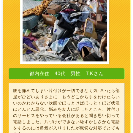
都内在住 40代 男性 T.Kさん
腰を痛めてしまい片付けが一切できなく気づいたら部
屋がひどいありさまに…もうどこから手を付けたらい
いのかわからない状態でほっとけばほっとくほど状況
はどんどん悪化。悩みを友人に話したところ、片付け
のサービスをやっている会社があると聞き思い切って
電話しました。片づけができない恥ずかしさから電話
をするのには勇気が入りましたが親切な対応でとても