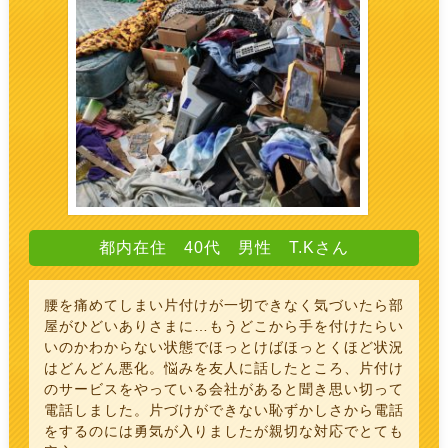
都内在住 40代 男性 T.Kさん
腰を痛めてしまい片付けが一切できなく気づいたら部
屋がひどいありさまに…もうどこから手を付けたらい
いのかわからない状態でほっとけばほっとくほど状況
はどんどん悪化。悩みを友人に話したところ、片付け
のサービスをやっている会社があると聞き思い切って
電話しました。片づけができない恥ずかしさから電話
をするのには勇気が入りましたが親切な対応でとても