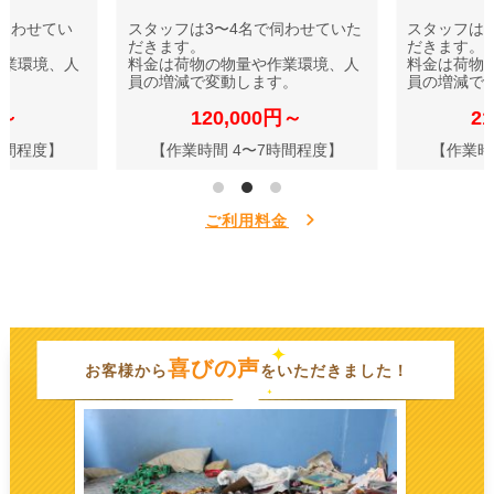
伺わせてい
スタッフは3〜4名で伺わせていた
スタッフは
だきます。
だきます。
作業環境、人
料金は荷物の物量や作業環境、人
料金は荷物
す。
員の増減で変動します。
員の増減で
円～
120,000円～
2
時間程度】
【作業時間 4〜7時間程度】
【作業時
ご利用料金
喜びの声
お客様から
をいただきました！