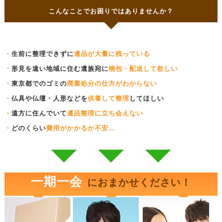
こんなことでお困りではありませんか？
・
生前に整理できずに
遺品が大量に残っている
・
形見を遠い地域に住む遺族宛に
梱包・配送して欲しい
・
東京都でのゴミの
廃棄処分の仕方がわからない
・
仏具や仏壇・人形などを
供養して整理
してほしい
・
遠方に住んでいて
遺品整理に立ち会えない
・
どのくらい
費用がかかるか不安…
一期一会
におまかせください！