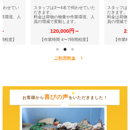
伺わせてい
スタッフは3〜4名で伺わせていた
スタッフは
だきます。
だきます。
作業環境、人
料金は荷物の物量や作業環境、人
料金は荷物
す。
員の増減で変動します。
員の増減で
円～
120,000円～
2
時間程度】
【作業時間 4〜7時間程度】
【作業時
ご利用料金
喜びの声
お客様から
をいただきました！