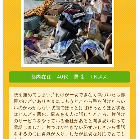
都内在住 40代 男性 T.Kさん
腰を痛めてしまい片付けが一切できなく気づいたら部
屋がひどいありさまに…もうどこから手を付けたらい
いのかわからない状態でほっとけばほっとくほど状況
はどんどん悪化。悩みを友人に話したところ、片付け
のサービスをやっている会社があると聞き思い切って
電話しました。片づけができない恥ずかしさから電話
をするのには勇気が入りましたが親切な対応でとても