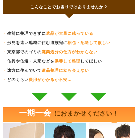
こんなことでお困りではありませんか？
・
生前に整理できずに
遺品が大量に残っている
・
形見を遠い地域に住む遺族宛に
梱包・配送して欲しい
・
東京都でのゴミの
廃棄処分の仕方がわからない
・
仏具や仏壇・人形などを
供養して整理
してほしい
・
遠方に住んでいて
遺品整理に立ち会えない
・
どのくらい
費用がかかるか不安…
一期一会
におまかせください！