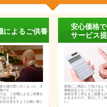
安心価格で
職によるご供養
サービス提
故人様の思いのこもった、大
皆様にご満足して頂けるよ
物です。
価格設定となっております
では、ご住職によるご供養を
金額を安く抑えるご提案も
ております。
だきますので、安心してご
お任せ頂ますようお願い致し
い。