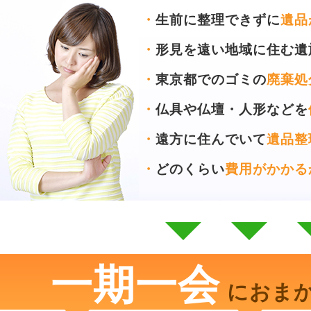
・
生前に整理できずに
遺品
・
形見を遠い地域に住む遺
・
東京都でのゴミの
廃棄処
・
仏具や仏壇・人形などを
・
遠方に住んでいて
遺品整
・
どのくらい
費用がかかる
一期一会
におま