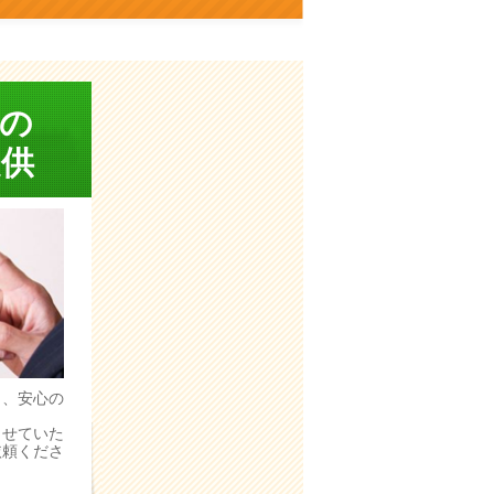
の
供
う、安心の
。
させていた
依頼くださ