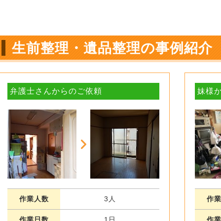
生前整理・遺品整理の事例紹介
弁護士さんからのご依頼
妹様
作業人数
3人
作
作業日数
1日
作