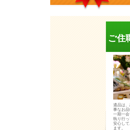
ご住
遺品は、
事なお品
一期一会
執り行っ
安心して
ます。