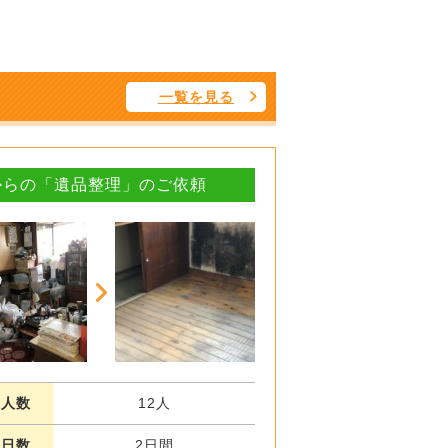
一覧を見る
からの「遺品整理」のご依頼
業人数
12人
業日数
2日間