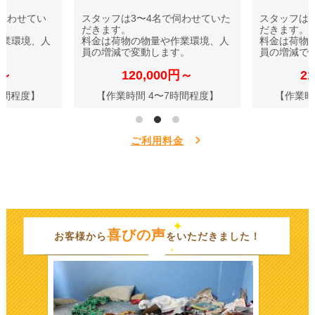
伺わせてい
スタッフは3〜4名で伺わせていた
スタッフは
だきます。
だきます。
作業環境、人
料金は荷物の物量や作業環境、人
料金は荷物
す。
員の増減で変動します。
員の増減で
円～
120,000円～
2
時間程度】
【作業時間 4〜7時間程度】
【作業時
ご利用料金
喜びの声
お客様から
をいただきました！