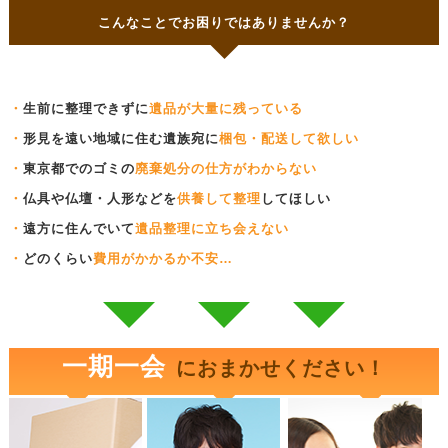
こんなことでお困りではありませんか？
・
生前に整理できずに
遺品が大量に残っている
・
形見を遠い地域に住む遺族宛に
梱包・配送して欲しい
・
東京都でのゴミの
廃棄処分の仕方がわからない
・
仏具や仏壇・人形などを
供養して整理
してほしい
・
遠方に住んでいて
遺品整理に立ち会えない
・
どのくらい
費用がかかるか不安…
一期一会
におまかせください！