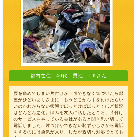
都内在住 40代 男性 T.Kさん
腰を痛めてしまい片付けが一切できなく気づいたら部
屋がひどいありさまに…もうどこから手を付けたらい
いのかわからない状態でほっとけばほっとくほど状況
はどんどん悪化。悩みを友人に話したところ、片付け
のサービスをやっている会社があると聞き思い切って
電話しました。片づけができない恥ずかしさから電話
をするのには勇気が入りましたが親切な対応でとても