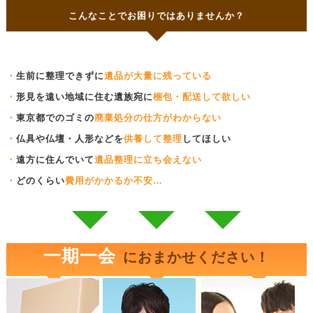
こんなことでお困りではありませんか？
・
生前に整理できずに
遺品が大量に残っている
・
形見を遠い地域に住む遺族宛に
梱包・配送して欲しい
・
東京都でのゴミの
廃棄処分の仕方がわからない
・
仏具や仏壇・人形などを
供養して整理
してほしい
・
遠方に住んでいて
遺品整理に立ち会えない
・
どのくらい
費用がかかるか不安…
一期一会
におまかせください！