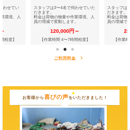
伺わせてい
スタッフは3〜4名で伺わせていた
スタッフは
だきます。
だきます。
作業環境、人
料金は荷物の物量や作業環境、人
料金は荷物
す。
員の増減で変動します。
員の増減で
円～
120,000円～
2
時間程度】
【作業時間 4〜7時間程度】
【作業時
ご利用料金
喜びの声
お客様から
をいただきました！