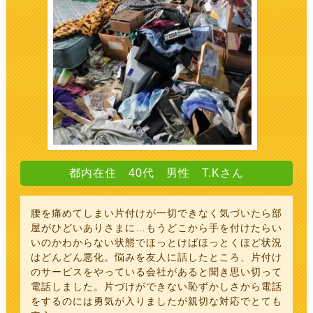
都内在住 40代 男性 T.Kさん
腰を痛めてしまい片付けが一切できなく気づいたら部
屋がひどいありさまに…もうどこから手を付けたらい
いのかわからない状態でほっとけばほっとくほど状況
はどんどん悪化。悩みを友人に話したところ、片付け
のサービスをやっている会社があると聞き思い切って
電話しました。片づけができない恥ずかしさから電話
をするのには勇気が入りましたが親切な対応でとても