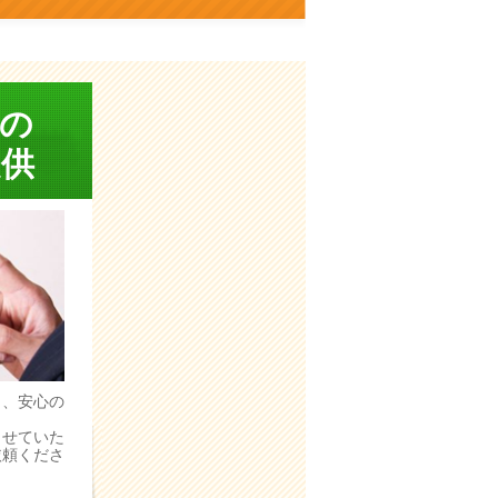
の
供
う、安心の
。
させていた
依頼くださ