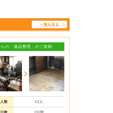
一覧を見る
からの「遺品整理」のご依頼
業人数
12人
業日数
2日間