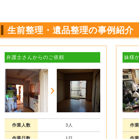
生前整理・遺品整理の事例紹介
弁護士さんからのご依頼
妹様
作業人数
3人
作
作業日数
1日
作