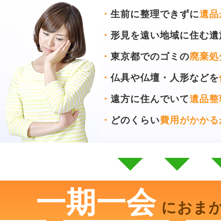
・
生前に整理できずに
遺品
・
形見を遠い地域に住む遺
・
東京都でのゴミの
廃棄処
・
仏具や仏壇・人形などを
・
遠方に住んでいて
遺品整
・
どのくらい
費用がかかる
一期一会
におま