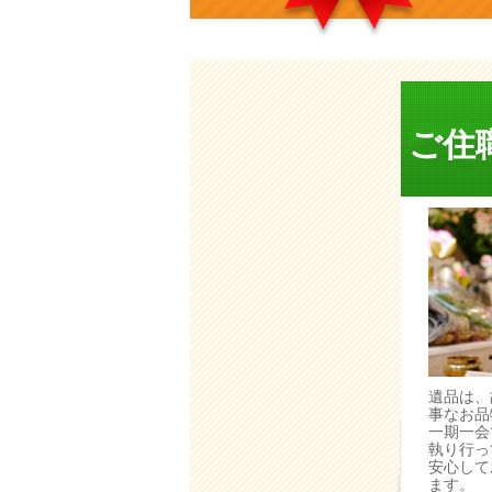
ご住
遺品は、
事なお品
一期一会
執り行っ
安心して
ます。