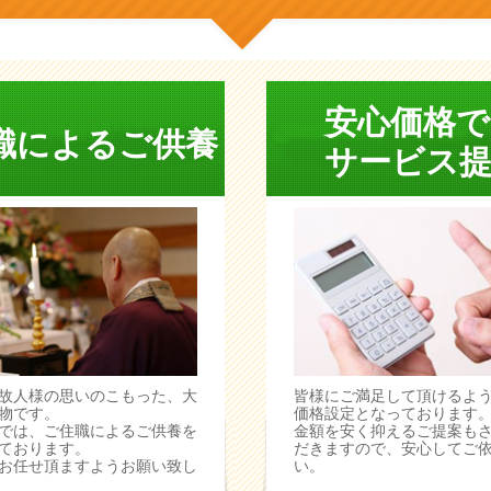
安心価格で
職によるご供養
サービス提
故人様の思いのこもった、大
皆様にご満足して頂けるよ
物です。
価格設定となっております
では、ご住職によるご供養を
金額を安く抑えるご提案も
ております。
だきますので、安心してご
お任せ頂ますようお願い致し
い。