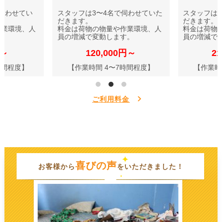
伺わせてい
スタッフは3〜4名で伺わせていた
スタッフは
だきます。
だきます。
作業環境、人
料金は荷物の物量や作業環境、人
料金は荷物
す。
員の増減で変動します。
員の増減で
円～
120,000円～
2
時間程度】
【作業時間 4〜7時間程度】
【作業時
ご利用料金
喜びの声
お客様から
をいただきました！