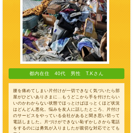
都内在住 40代 男性 T.Kさん
腰を痛めてしまい片付けが一切できなく気づいたら部
屋がひどいありさまに…もうどこから手を付けたらい
いのかわからない状態でほっとけばほっとくほど状況
はどんどん悪化。悩みを友人に話したところ、片付け
のサービスをやっている会社があると聞き思い切って
電話しました。片づけができない恥ずかしさから電話
をするのには勇気が入りましたが親切な対応でとても