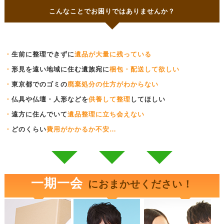
こんなことでお困りではありませんか？
・
生前に整理できずに
遺品が大量に残っている
・
形見を遠い地域に住む遺族宛に
梱包・配送して欲しい
・
東京都でのゴミの
廃棄処分の仕方がわからない
・
仏具や仏壇・人形などを
供養して整理
してほしい
・
遠方に住んでいて
遺品整理に立ち会えない
・
どのくらい
費用がかかるか不安…
一期一会
におまかせください！