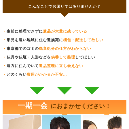
こんなことでお困りではありませんか？
・
生前に整理できずに
遺品が大量に残っている
・
形見を遠い地域に住む遺族宛に
梱包・配送して欲しい
・
東京都でのゴミの
廃棄処分の仕方がわからない
・
仏具や仏壇・人形などを
供養して整理
してほしい
・
遠方に住んでいて
遺品整理に立ち会えない
・
どのくらい
費用がかかるか不安…
一期一会
におまかせください！