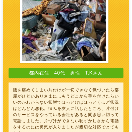
都内在住 40代 男性 T.Kさん
腰を痛めてしまい片付けが一切できなく気づいたら部
屋がひどいありさまに…もうどこから手を付けたらい
いのかわからない状態でほっとけばほっとくほど状況
はどんどん悪化。悩みを友人に話したところ、片付け
のサービスをやっている会社があると聞き思い切って
電話しました。片づけができない恥ずかしさから電話
をするのには勇気が入りましたが親切な対応でとても