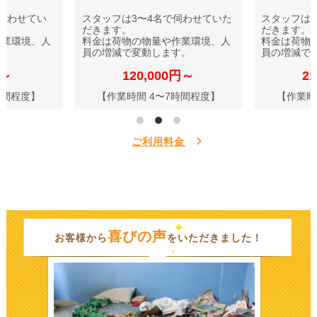
伺わせてい
スタッフは3〜4名で伺わせていた
スタッフは
だきます。
だきます。
作業環境、人
料金は荷物の物量や作業環境、人
料金は荷物
す。
員の増減で変動します。
員の増減で
円～
120,000円～
2
時間程度】
【作業時間 4〜7時間程度】
【作業時
ご利用料金
喜びの声
お客様から
をいただきました！