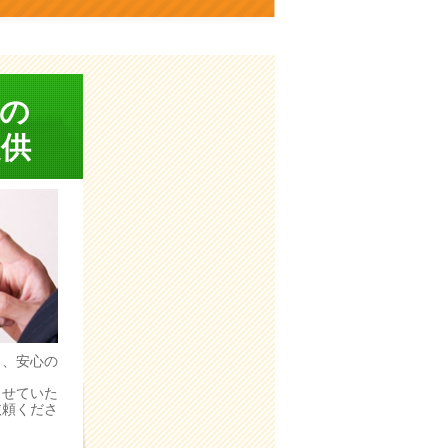
の
供
う、安心の
。
させていた
依頼くださ