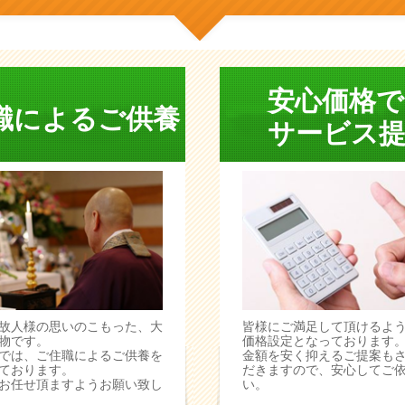
安心価格で
職によるご供養
サービス提
故人様の思いのこもった、大
皆様にご満足して頂けるよ
物です。
価格設定となっております
では、ご住職によるご供養を
金額を安く抑えるご提案も
ております。
だきますので、安心してご
お任せ頂ますようお願い致し
い。