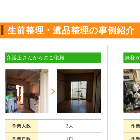
生前整理・遺品整理の事例紹介
弁護士さんからのご依頼
妹様
作業人数
3人
作
作業日数
1日
作