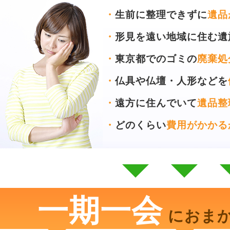
・
生前に整理できずに
遺品
・
形見を遠い地域に住む遺
・
東京都でのゴミの
廃棄処
・
仏具や仏壇・人形などを
・
遠方に住んでいて
遺品整
・
どのくらい
費用がかかる
一期一会
におま