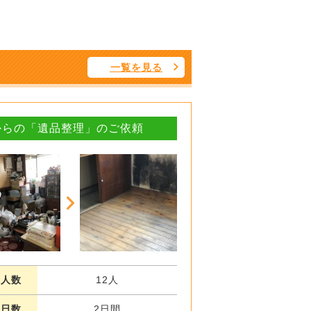
一覧を見る
からの「遺品整理」のご依頼
業人数
12人
業日数
2日間