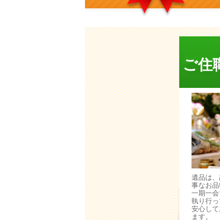
ご住
遺品は、
事なお品
一期一会
執り行っ
安心して
ます。