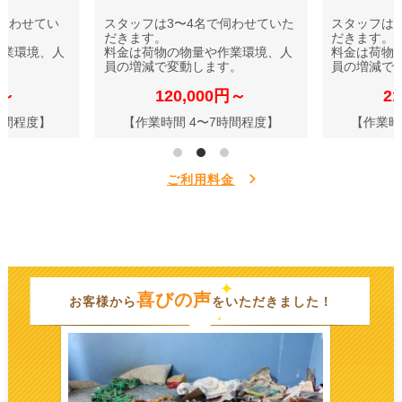
伺わせてい
スタッフは3〜4名で伺わせていた
スタッフは
だきます。
だきます。
作業環境、人
料金は荷物の物量や作業環境、人
料金は荷物
す。
員の増減で変動します。
員の増減で
円～
120,000円～
2
時間程度】
【作業時間 4〜7時間程度】
【作業時
ご利用料金
喜びの声
お客様から
をいただきました！