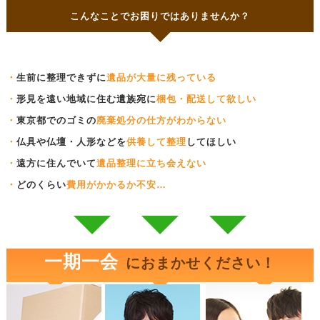
こんなことでお困りではありませんか？
・
生前に整理できずに
遺品が大量に残っている
・
形見を遠い地域に住む遺族宛に
梱包・配送して欲しい
・
東京都でのゴミの
廃棄処分の仕方がわからない
・
仏具や仏壇・人形などを
供養して整理
してほしい
・
遠方に住んでいて
遺品整理に立ち会えない
・
どのくらい
費用がかかるか不安…
一期一会
におまかせください！