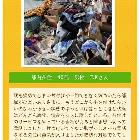
都内在住 40代 男性 T.Kさん
腰を痛めてしまい片付けが一切できなく気づいたら部
屋がひどいありさまに…もうどこから手を付けたらい
いのかわからない状態でほっとけばほっとくほど状況
はどんどん悪化。悩みを友人に話したところ、片付け
のサービスをやっている会社があると聞き思い切って
電話しました。片づけができない恥ずかしさから電話
をするのには勇気が入りましたが親切な対応でとても