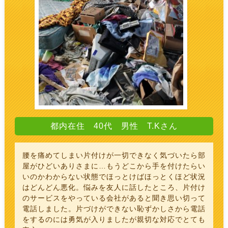
都内在住 40代 男性 T.Kさん
腰を痛めてしまい片付けが一切できなく気づいたら部
屋がひどいありさまに…もうどこから手を付けたらい
いのかわからない状態でほっとけばほっとくほど状況
はどんどん悪化。悩みを友人に話したところ、片付け
のサービスをやっている会社があると聞き思い切って
電話しました。片づけができない恥ずかしさから電話
をするのには勇気が入りましたが親切な対応でとても