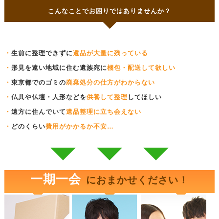
こんなことでお困りではありませんか？
・
生前に整理できずに
遺品が大量に残っている
・
形見を遠い地域に住む遺族宛に
梱包・配送して欲しい
・
東京都でのゴミの
廃棄処分の仕方がわからない
・
仏具や仏壇・人形などを
供養して整理
してほしい
・
遠方に住んでいて
遺品整理に立ち会えない
・
どのくらい
費用がかかるか不安…
一期一会
におまかせください！