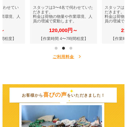
伺わせてい
スタッフは3〜4名で伺わせていた
スタッフは
だきます。
だきます。
作業環境、人
料金は荷物の物量や作業環境、人
料金は荷物
す。
員の増減で変動します。
員の増減で
円～
120,000円～
2
時間程度】
【作業時間 4〜7時間程度】
【作業時
ご利用料金
喜びの声
お客様から
をいただきました！