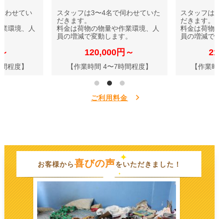
伺わせてい
スタッフは3〜4名で伺わせていた
スタッフは
だきます。
だきます。
作業環境、人
料金は荷物の物量や作業環境、人
料金は荷物
す。
員の増減で変動します。
員の増減で
円～
120,000円～
2
時間程度】
【作業時間 4〜7時間程度】
【作業時
ご利用料金
喜びの声
お客様から
をいただきました！