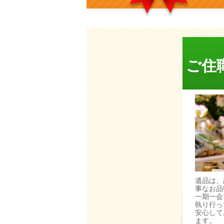
ご住
遺品は、
事なお品
一期一会
執り行っ
安心して
ます。