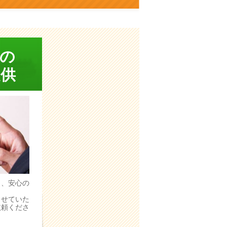
の
供
う、安心の
。
させていた
依頼くださ