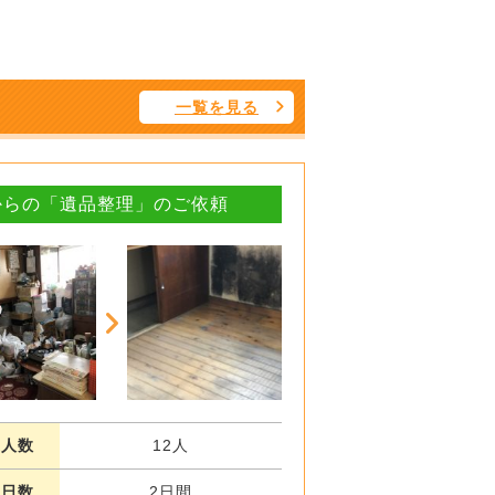
一覧を見る
からの「遺品整理」のご依頼
業人数
12人
業日数
2日間