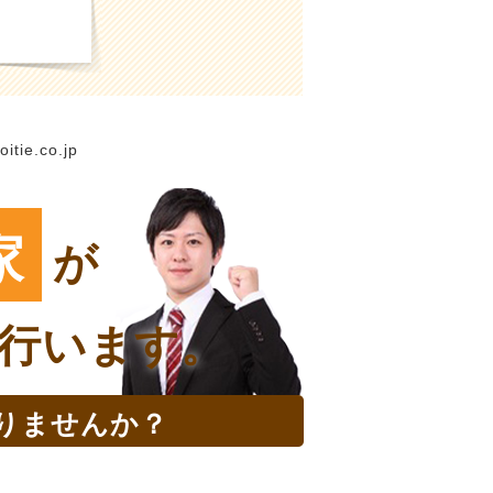
itie.co.jp
家
が
行います。
りませんか？