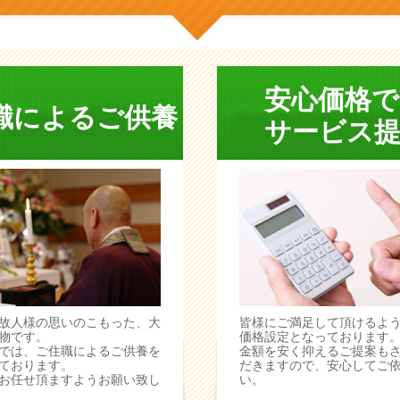
安心価格で
職によるご供養
サービス提
故人様の思いのこもった、大
皆様にご満足して頂けるよ
物です。
価格設定となっております
では、ご住職によるご供養を
金額を安く抑えるご提案も
ております。
だきますので、安心してご
お任せ頂ますようお願い致し
い。