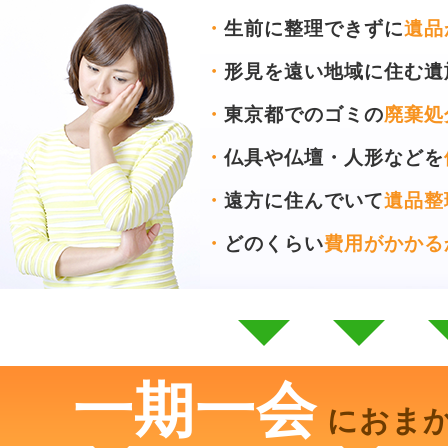
・
生前に整理できずに
遺品
・
形見を遠い地域に住む遺
・
東京都でのゴミの
廃棄処
・
仏具や仏壇・人形などを
・
遠方に住んでいて
遺品整
・
どのくらい
費用がかかる
一期一会
におま