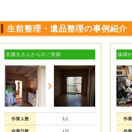
生前整理・遺品整理の事例紹介
弁護士さんからのご依頼
妹様
作業人数
3人
作
作業日数
1日
作