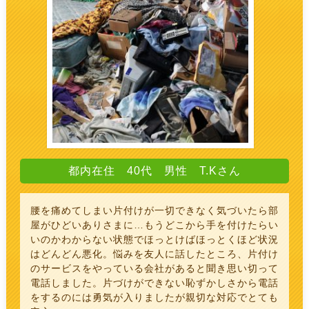
都内在住 40代 男性 T.Kさん
腰を痛めてしまい片付けが一切できなく気づいたら部
屋がひどいありさまに…もうどこから手を付けたらい
いのかわからない状態でほっとけばほっとくほど状況
はどんどん悪化。悩みを友人に話したところ、片付け
のサービスをやっている会社があると聞き思い切って
電話しました。片づけができない恥ずかしさから電話
をするのには勇気が入りましたが親切な対応でとても