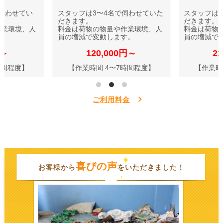
伺わせてい
スタッフは3〜4名で伺わせていた
スタッフは
だきます。
だきます。
作業環境、人
料金は荷物の物量や作業環境、人
料金は荷物
す。
員の増減で変動します。
員の増減で
円～
120,000円～
2
時間程度】
【作業時間 4〜7時間程度】
【作業時
ご利用料金
喜びの声
お客様から
をいただきました！