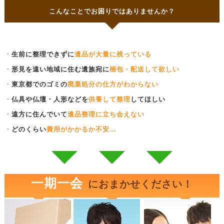
こんなことでお困りではありませんか？
・
生前に整理できずに
遺品が大量に残っている
・
形見を遠い地域に住む遺族宛に
梱包・配送して欲しい
・
東京都でのゴミの
廃棄処分の仕方がわからない
・
仏具や仏壇・人形などを
供養して整理
してほしい
・
遠方に住んでいて
遺品整理に立ち会えない
・
どのくらい
費用がかかるか不安…
一期一会
におまかせください！