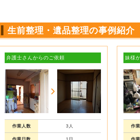
生前整理・遺品整理の事例紹介
弁護士さんからのご依頼
妹様
作業人数
3人
作
作業日数
1日
作