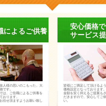
安心価格で
職によるご供養
サービス提
故人様の思いのこもった、大
皆様にご満足して頂けるよ
物です。
価格設定となっております
では、ご住職によるご供養を
金額を安く抑えるご提案も
ております。
だきますので、安心してご
お任せ頂ますようお願い致し
い。