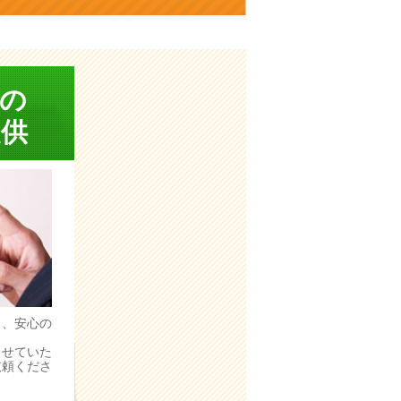
の
供
う、安心の
。
させていた
依頼くださ