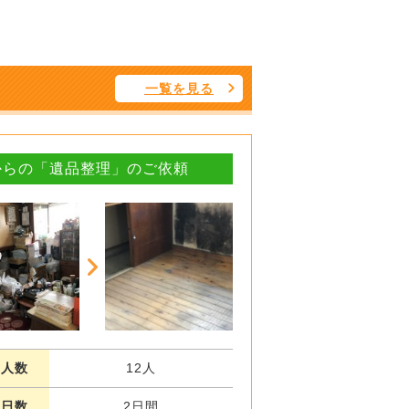
一覧を見る
からの「遺品整理」のご依頼
業人数
12人
業日数
2日間