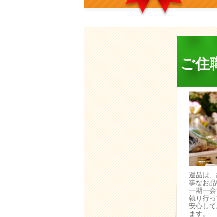
ご住
遺品は、
事なお品
一期一会
執り行っ
安心して
ます。