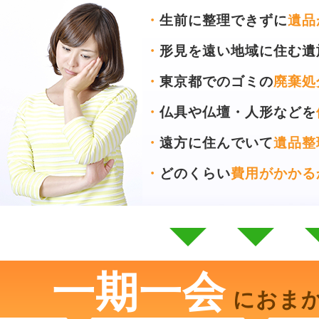
・
生前に整理できずに
遺品
・
形見を遠い地域に住む遺
・
東京都でのゴミの
廃棄処
・
仏具や仏壇・人形などを
・
遠方に住んでいて
遺品整
・
どのくらい
費用がかかる
一期一会
におま