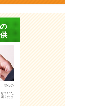
の
供
う、安心の
。
させていた
依頼くださ