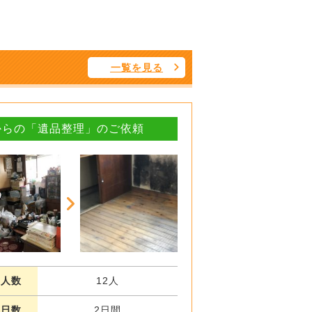
一覧を見る
からの「遺品整理」のご依頼
業人数
12人
業日数
2日間