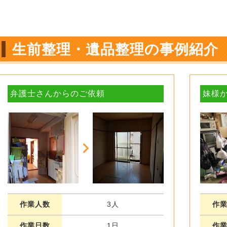
生前整理・遺品整理の事例紹介
弁護士さんからのご依頼
妹様
作業人数
3人
作
作業日数
1日
作