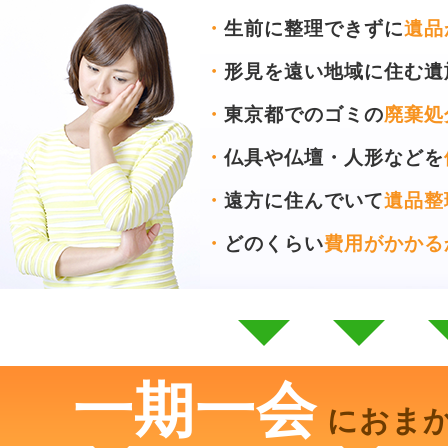
・
生前に整理できずに
遺品
・
形見を遠い地域に住む遺
・
東京都でのゴミの
廃棄処
・
仏具や仏壇・人形などを
・
遠方に住んでいて
遺品整
・
どのくらい
費用がかかる
一期一会
におま