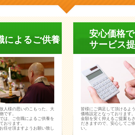
安心価格で
職によるご供養
サービス提
故人様の思いのこもった、大
皆様にご満足して頂けるよ
物です。
価格設定となっております
では、ご住職によるご供養を
金額を安く抑えるご提案も
ております。
だきますので、安心してご
お任せ頂ますようお願い致し
い。