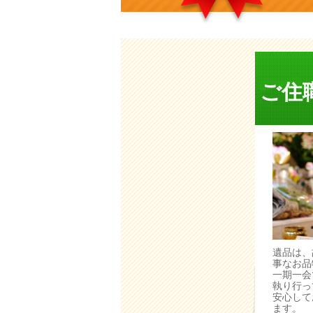
ご住
遺品は、
事なお品
一期一会
執り行っ
安心して
ます。